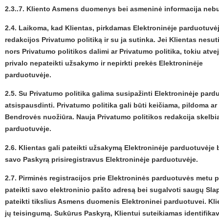
2.3..7. Kliento Asmens duomenys bei asmeninė informacija nebu
2.4. Laikoma, kad Klientas, pirkdamas Elektroninėje parduotuvėj
redakcijos Privatumo politiką ir su ja sutinka. Jei Klientas nesut
nors Privatumo politikos dalimi ar Privatumo politika, tokiu atve
privalo nepateikti užsakymo ir nepirkti prekės Elektroninėje
parduotuvėje.
2.5. Su Privatumo politika galima susipažinti Elektroninėje pardu
atsispausdinti. Privatumo politika gali būti keičiama, pildoma a
Bendrovės nuožiūra. Nauja Privatumo politikos redakcija skelbi
parduotuvėje.
2.6. Klientas gali pateikti užsakymą Elektroninėje parduotuvėje b
savo Paskyrą prisiregistravus Elektroninėje parduotuvėje.
2.7. Pirminės registracijos prie Elektroninės parduotuvės metu p
pateikti savo elektroninio pašto adresą bei sugalvoti saugų Slap
pateikti tikslius Asmens duomenis Elektroninei parduotuvei. Kli
jų teisingumą. Sukūrus Paskyrą, Klientui suteikiamas identifika