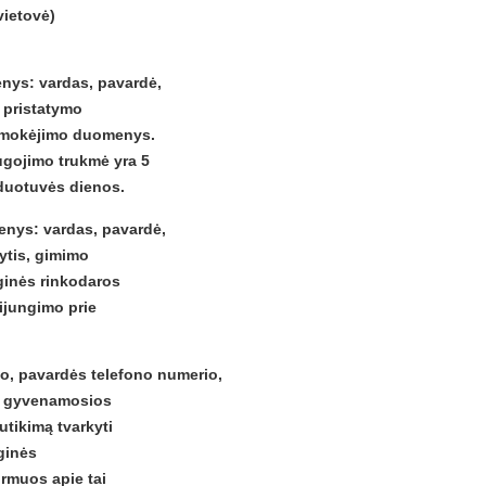
vietovė)
enys: vardas, pavardė,
 pristatymo
apmokėjimo duomenys.
gojimo trukmė yra 5
rduotuvės dienos.
enys: vardas, pavardė,
ytis, gimimo
inės rinkodaros
sijungimo prie
do, pavardės telefono numerio,
s, gyvenamosios
utikimą tvarkyti
ginės
ormuos apie tai