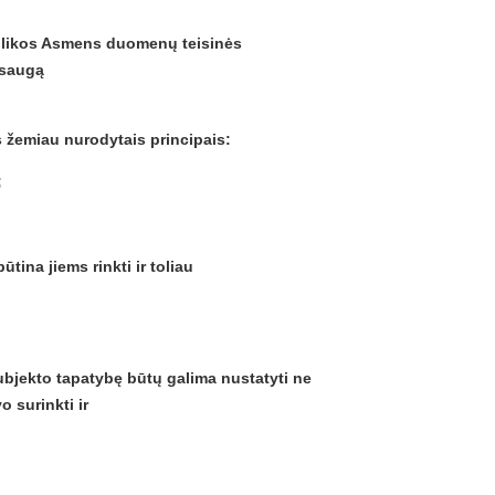
blikos Asmens duomenų teisinės
psaugą
 žemiau nurodytais principais:
;
;
tina jiems rinkti ir toliau
jekto tapatybę būtų galima nustatyti ne
o surinkti ir
;