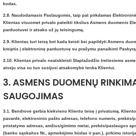
kodas.
2.8. Naudodamasis Paslaugomis, taip pat pirkdamas Elektronin
Klientas visuomet privalo pateikti tikslius Asmens duomenis Ele
parduotuvei ir atsako už jų teisingumą.
2.9. Klientas turi teisę bet kada keisti bei papildyti Asmens du
kreiptis į elektroninę parduotuvę su prašymu panaikinti Paskyrą
2.10. Klientas privalo neatskleisti Slaptažodžio tretiesiems asme
atveju visa su tuo susijusi atsakomybė tenka Klientui.
3. ASMENS DUOMENŲ RINKIM
SAUGOJIMAS
3.1. Bendrovė gerbia kiekvieno Kliento teisę į privatumą. Klien
pavardė, elektroninio pašto adresas, telefono numeris, prekės/
pristatymo adresas, amžius/gimimo metai, prekės/paslaugos 
(banko sąskaitos Nr., apmokėjimo būdas ir pan.), pirkimo istorija,