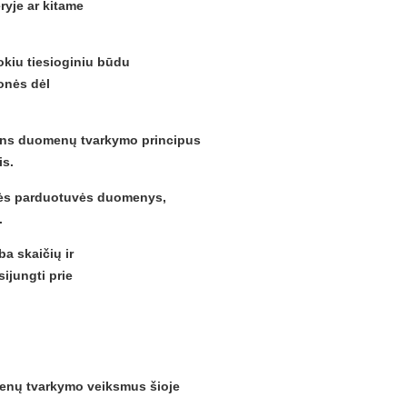
ryje ar kitame
tokiu tiesioginiu būdu
monės dėl
smens duomenų tvarkymo principus
is.
ninės parduotuvės duomenys,
.
ba skaičių ir
ijungti prie
omenų tvarkymo veiksmus šioje