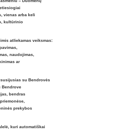
iu asmeniu – Duomenų
etiesiogiai
 vienas arba keli
, kultūrinio
imis atliekamas veiksmas:
upavimas,
imas, naudojimas,
ikinimas ar
, susijusias su Bendrovės
su Bendrove
ijas, bendras
s priemonėse,
meninės prekybos
lelė, kuri automatiškai