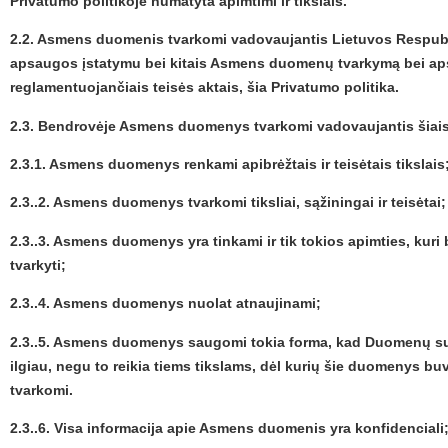
Privatumo politikoje numatyta apimtimi ir tikslais.
2.2. Asmens duomenis tvarkomi vadovaujantis Lietuvos Respu
apsaugos įstatymu bei kitais Asmens duomenų tvarkymą bei a
reglamentuojančiais teisės aktais, šia Privatumo politika.
2.3. Bendrovėje Asmens duomenys tvarkomi vadovaujantis šiais
2.3.1. Asmens duomenys renkami apibrėžtais ir teisėtais tikslais
2.3..2. Asmens duomenys tvarkomi tiksliai, sąžiningai ir teisėtai
2.3..3. Asmens duomenys yra tinkami ir tik tokios apimties, kuri bū
tvarkyti;
2.3..4. Asmens duomenys nuolat atnaujinami;
2.3..5. Asmens duomenys saugomi tokia forma, kad Duomenų sub
ilgiau, negu to reikia tiems tikslams, dėl kurių šie duomenys buv
tvarkomi.
2.3..6. Visa informacija apie Asmens duomenis yra konfidenciali