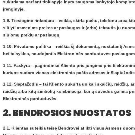
sukuriama naršant tinklapyje ir yra saugoma lankytojo kompiute
įrenginyje.
1.9. Tiesioginė rinkodara – veikla, skirta paštu, telefonu arba ki
siūlyti asmenims prekes ar paslaugas ir (arba) teirautis jų nuo
siūlomų prekių ar paslaugų.
1.10. Privatumo politika – reiškia šį dokumentą, nustatantį A
bei taisykles, naudojantis Elektroninės parduotuvės paslaugom
1.11. Paskyra – pagrindiniai Kliento prisijungimo prie Elektro
kuriuos sudaro vienas elektroninio pašto adresas ir Slaptažodis
1.12. Slaptažodis – tai Kliento sukurta unikali skaičių, raidžių, ar
raidžių arba kitų simbolių kombinacija, kurią suvedus galima pris
Elektroninės parduotuvės.
2. BENDROSIOS NUOSTATOS
2.1. Klientas suteikia teisę Bendrovei atlikti visus Asmens du