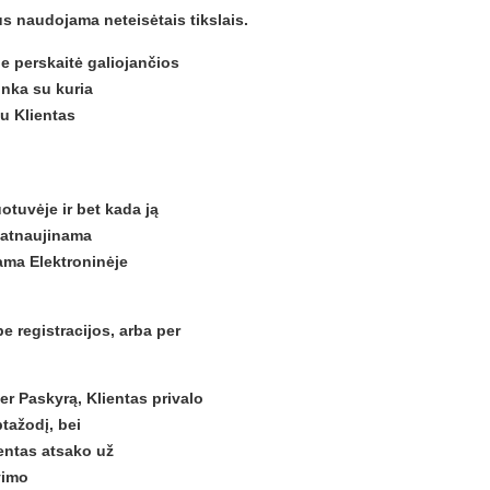
s naudojama neteisėtais tikslais.
e perskaitė galiojančios
inka su kuria
ju Klientas
otuvėje ir bet kada ją
r atnaujinama
ama Elektroninėje
e registracijos, arba per
er Paskyrą, Klientas privalo
tažodį, bei
entas atsako už
vimo