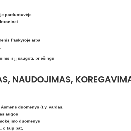
ėje parduotuvėje
ktroninei
omenis Paskyroje arba
.
nims ir jį saugoti, priešingu
AS, NAUDOJIMAS, KOREGAVIMA
to Asmens duomenys (t.y. vardas,
paslaugos
apmokėjimo duomenys
 o taip pat,