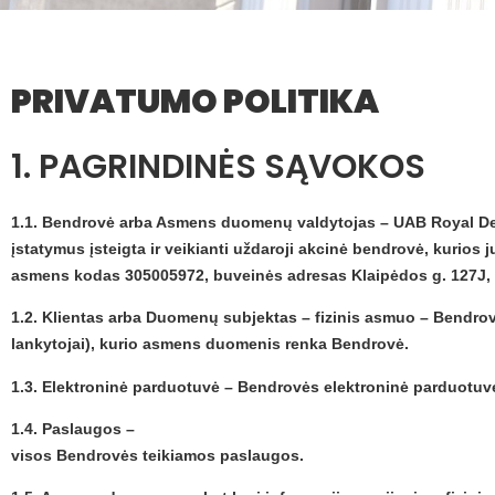
PRIVATUMO POLITIKA
1. PAGRINDINĖS SĄVOKOS
1.1. Bendrovė arba Asmens duomenų valdytojas – UAB Royal De
įstatymus įsteigta ir veikianti uždaroji akcinė bendrovė, kurios j
asmens kodas 305005972, buveinės adresas Klaipėdos g. 127J, 
1.2. Klientas arba Duomenų subjektas – fizinis asmuo – Bendrovė
lankytojai), kurio asmens duomenis renka Bendrovė.
1.3. Elektroninė parduotuvė – Bendrovės elektroninė parduotuvė
1.4. Paslaugos –
visos Bendrovės teikiamos paslaugos.