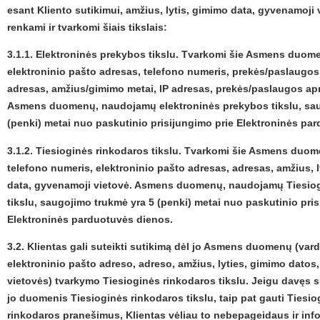
esant Kliento sutikimui, amžius, lytis, gimimo data, gyvenamoji 
renkami ir tvarkomi šiais tikslais:
3.1.1. Elektroninės prekybos tikslu. Tvarkomi šie Asmens duom
elektroninio pašto adresas, telefono numeris, prekės/paslaugos
adresas, amžius/gimimo metai, IP adresas, prekės/paslaugos 
Asmens duomenų, naudojamų elektroninės prekybos tikslu, sau
(penki) metai nuo paskutinio prisijungimo prie Elektroninės pa
3.1.2. Tiesioginės rinkodaros tikslu. Tvarkomi šie Asmens duom
telefono numeris, elektroninio pašto adresas, adresas, amžius, l
data, gyvenamoji vietovė. Asmens duomenų, naudojamų Tiesiog
tikslu, saugojimo trukmė yra 5 (penki) metai nuo paskutinio pri
Elektroninės parduotuvės dienos.
3.2. Klientas gali suteikti sutikimą dėl jo Asmens duomenų (var
elektroninio pašto adreso, adreso, amžius, lyties, gimimo dato
vietovės) tvarkymo Tiesioginės rinkodaros tikslu. Jeigu davęs s
jo duomenis Tiesioginės rinkodaros tikslu, taip pat gauti Tiesio
rinkodaros pranešimus, Klientas vėliau to nebepageidaus ir inf