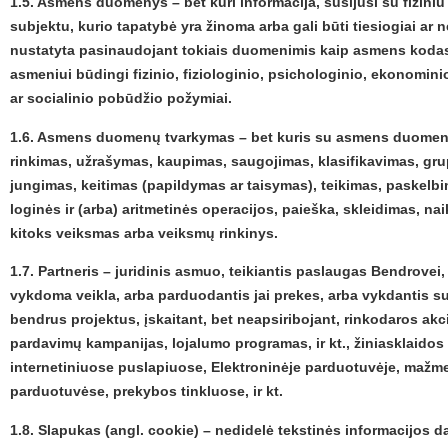
1.5. Asmens duomenys – bet kuri informacija, susijusi su fizin
subjektu, kurio tapatybė yra žinoma arba gali būti tiesiogiai ar n
nustatyta pasinaudojant tokiais duomenimis kaip asmens kodas,
asmeniui būdingi fizinio, fiziologinio, psichologinio, ekonominio
ar socialinio pobūdžio požymiai.
1.6. Asmens duomenų tvarkymas – bet kuris su asmens duomen
rinkimas, užrašymas, kaupimas, saugojimas, klasifikavimas, gr
jungimas, keitimas (papildymas ar taisymas), teikimas, paskelb
loginės ir (arba) aritmetinės operacijos, paieška, skleidimas, na
kitoks veiksmas arba veiksmų rinkinys.
1.7. Partneris – juridinis asmuo, teikiantis paslaugas Bendrovei
vykdoma veikla, arba parduodantis jai prekes, arba vykdantis 
bendrus projektus, įskaitant, bet neapsiribojant, rinkodaros akc
pardavimų kampanijas, lojalumo programas, ir kt., žiniasklaido
internetiniuose puslapiuose, Elektroninėje parduotuvėje, maž
parduotuvėse, prekybos tinkluose, ir kt.
1.8. Slapukas (angl. cookie) – nedidelė tekstinės informacijos da