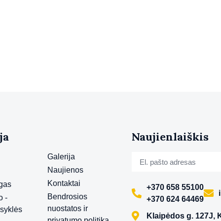
ja
Naujienlaiškis
Galerija
Naujienos
Kontaktai
ogas
+370 658 55100
Bendrosios
o -
+370 624 64469
nuostatos ir
isyklės
Klaipėdos g. 127J, 
privatumo politika