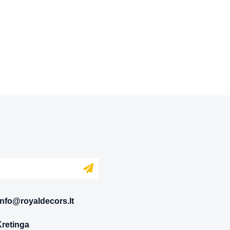
info@royaldecors.lt
Kretinga