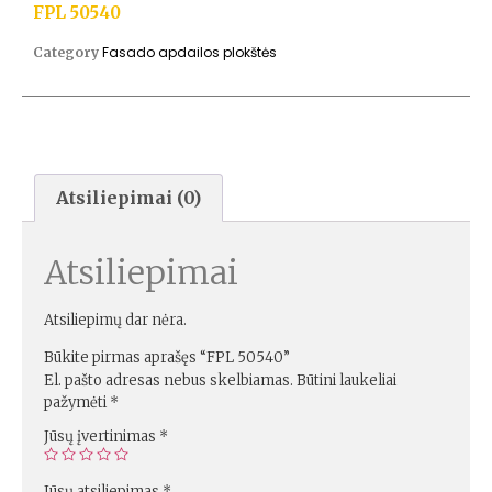
FPL 50540
Fasado apdailos plokštės
Category
Atsiliepimai (0)
Atsiliepimai
Atsiliepimų dar nėra.
Būkite pirmas aprašęs “FPL 50540”
El. pašto adresas nebus skelbiamas.
Būtini laukeliai
pažymėti
*
Jūsų įvertinimas
*
Jūsų atsiliepimas
*