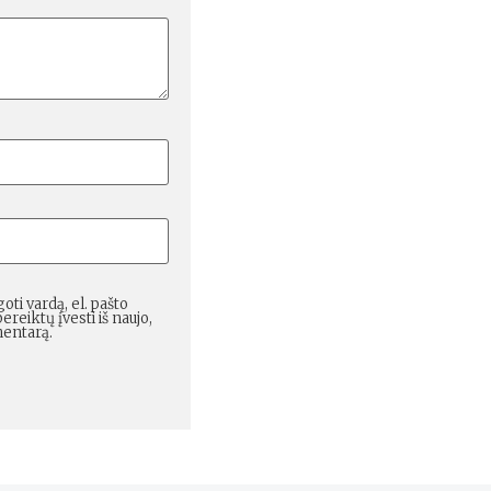
oti vardą, el. pašto
ereiktų įvesti iš naujo,
mentarą.