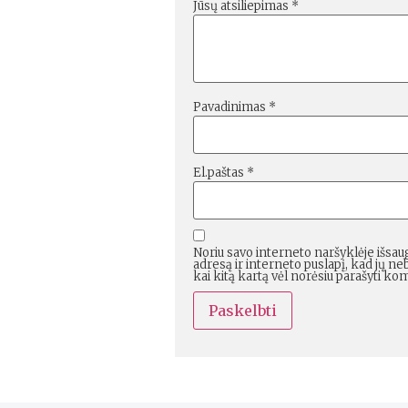
Jūsų atsiliepimas
*
Pavadinimas
*
El.paštas
*
Noriu savo interneto naršyklėje išsaug
adresą ir interneto puslapį, kad jų neb
kai kitą kartą vėl norėsiu parašyti ko